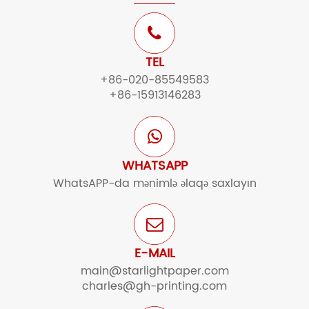
TEL
+86-020-85549583
+86-15913146283
WHATSAPP
WhatsAPP-da mənimlə əlaqə saxlayın
E-MAIL
main@starlightpaper.com
charles@gh-printing.com