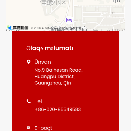
© 2026 AutoNavi
- GS(2025)5996号
Əlaqə məlumatı
Ünvan

No.9 Baihesan Road,
Huangpu District,
Guangzhou, Çin
Tel

+86-020-85549583
E-poçt
