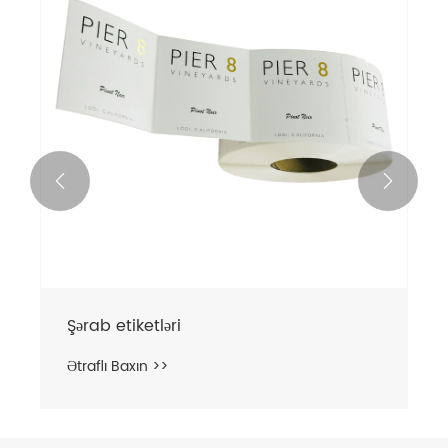


Şərab etiketləri
Ətraflı Baxın >>