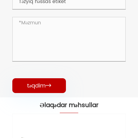
təqdim

Əlaqədar məhsullar