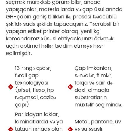
seçmək mürəkkəb görünə bilər, ancaq
yapışqanlar, materiallarda və çap üsullarında
GH-çapın geniş bilikləri ilə, prosesi təəccüblü
şəkildə sadə şəkildə tapacaqsınız. Təcrübəli bir
yapışan etiket printer olaraq, yenilikçi
komandamız xüsusi ehtiyaclarınızı ödəmək
üçün optimal həllər təqdim etməyə həsr
edilmişdir.
13 rəngə qədər,
Çap imkanları,
fərqli çap
sənədlər, filmlər,
texnologiyası
folqa və sair də
(ofset, flexo, hp
daxil olmaqla
rəqəmsal, cazibə
substratların
çapı)
müxtəlif seçimində.
Parıldayan laklar,
laminatlarda və ya
Metal, pantone, uv
tutqun rəngdə olan
və su əsaslı