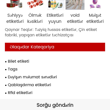
Səhiyyə
Ölmək
Etiketləri
void
Məişət
etiketləri
kəsikləri
yuyun
etiketlər
etiketləri
Qaynar Teqlər: Təzyiq həssas etiketlər, Çin etiket
fabriki, yapışan etiketlər təchizatçısı
Əlaqədar Kateqoriya
Bilet etiketi
Tags
Dəyişən məlumat sənədləri
Qablaşdırma etiketləri
Rfid etiketləri
Sorğu göndərin