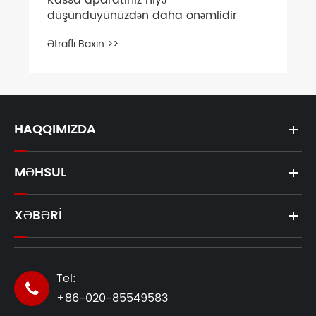
Kassa aparatınız niyə
düşündüyünüzdən daha önəmlidir
Ətraflı Baxın >>
HAQQIMIZDA
MƏHSUL
XƏBƏRI
Tel:

+86-020-85549583