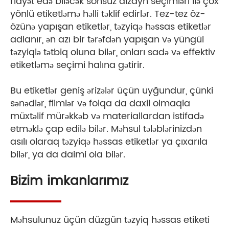
riayət edə biləcək sonsuz dizayn seçimləri ilə çox
yönlü etiketləmə həlli təklif edirlər. Tez-tez öz-
özünə yapışan etiketlər, təzyiqə həssas etiketlər
adlanır, ən azı bir tərəfdən yapışan və yüngül
təzyiqlə tətbiq oluna bilər, onları sadə və effektiv
etiketləmə seçimi halına gətirir.
Bu etiketlər geniş ərizələr üçün uyğundur, çünki
sənədlər, filmlər və folqa da daxil olmaqla
müxtəlif mürəkkəb və materiallardan istifadə
etməklə çap edilə bilər. Məhsul tələblərinizdən
asılı olaraq təzyiqə həssas etiketlər ya çıxarıla
bilər, ya da daimi ola bilər.
Bizim imkanlarımız
Məhsulunuz üçün düzgün təzyiq həssas etiketi