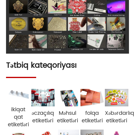
Tətbiq kateqoriyası
ikiqat
əczaçılıq
Məhsul
folqa
Xəbərdarlıq
qat
etiketləri
etiketləri
etiketləri
etiketləri
etiketləri