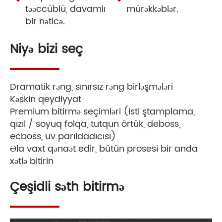
təəccüblü, davamlı
mürəkkəblər.
bir nəticə.
Niyə bizi seç
Dramatik rəng, sınırsız rəng birləşmələri
Kəskin qeydiyyat
Premium bitirmə seçimləri (isti ştamplama,
qızıl / soyuq folqa, tutqun örtük, deboss,
ecboss, uv parıldadıcısı)
Əla vaxt qənaət edir, bütün prosesi bir anda
xətlə bitirin
Çeşidli səth bitirmə