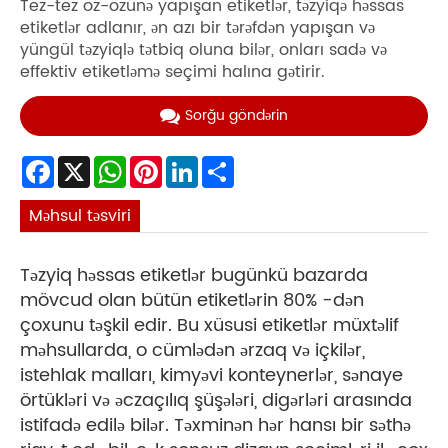
Tez-tez öz-özünə yapışan etiketlər, təzyiqə həssas
etiketlər adlanır, ən azı bir tərəfdən yapışan və
yüngül təzyiqlə tətbiq oluna bilər, onları sadə və
effektiv etiketləmə seçimi halına gətirir.
Sorğu göndərin
Facebook
X
WhatsApp
Pinterest
LinkedIn
Share
Məhsul təsviri
Təzyiq həssas etiketlər bugünkü bazarda
mövcud olan bütün etiketlərin 80% -dən
çoxunu təşkil edir. Bu xüsusi etiketlər müxtəlif
məhsullarda, o cümlədən ərzaq və içkilər,
istehlak malları, kimyəvi konteynerlər, sənaye
örtükləri və əczaçılıq şüşələri, digərləri arasında
istifadə edilə bilər. Təxminən hər hansı bir səthə