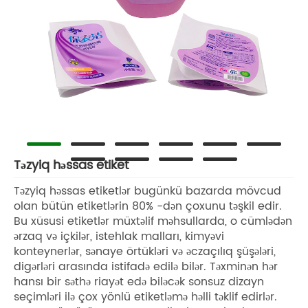
Təzyiq həssas etiket
Təzyiq həssas etiketlər bugünkü bazarda mövcud
olan bütün etiketlərin 80% -dən çoxunu təşkil edir.
Bu xüsusi etiketlər müxtəlif məhsullarda, o cümlədən
ərzaq və içkilər, istehlak malları, kimyəvi
konteynerlər, sənaye örtükləri və əczaçılıq şüşələri,
digərləri arasında istifadə edilə bilər. Təxminən hər
hansı bir səthə riayət edə biləcək sonsuz dizayn
seçimləri ilə çox yönlü etiketləmə həlli təklif edirlər.