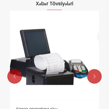
Xəbər Tövsiyələri

