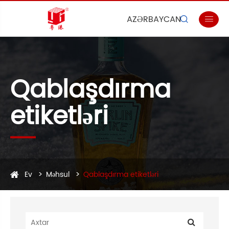
AZƏRBAYCAN


Qablaşdırma
etiketləri
Ev
Məhsul
Qablaşdırma etiketləri